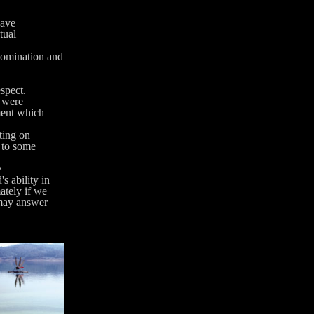
eave
tual
omination and
spect.
h were
ment which
ating on
 to some
e
's ability in
ately if we
 may answer