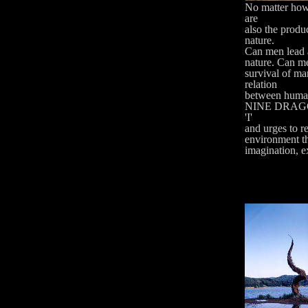
No matter how
are
also the produ
nature.
Can men lead a
nature. Can me
survival of ma
relation
between huma
NINE DRAGON 
'I'
and urges to r
environment th
imagination, e