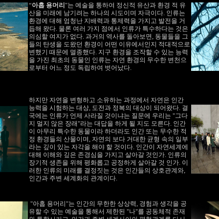
“
아홉 용머리
"는 예술을 통하여 정신적 유산과 환경 적 유
산을 미래에 남기려는 하나의 시도이며 자극이다. 인류는
환경에 대해 엄청난 지배력과 통제력을 가지고 발전을 거
듭해 왔다. 물론 여러 가지 점에서 인류가 특수하다는 것은
의심할 여지가 없다. 과거의 역사를 돌아보면, 동물들을 그
들의 탄생을 도왔던 환경이 어떤 이유에서인지 적대적으로
변했기 때문에 멸종했다. 지구 환경을 조작할 수 있는 능력
을 가진 최초의 동물인 인류는 자연 환경의 무수한 변천으
로부터 어느 정도 독립하여 벗어났다.
하지만 자연을 변형하고 소유하는 과정에서 자연은 인간
능력을 시험하는 대상
, 도전과 정복의 대상이 되어왔다. 결
국에는 인류가 언제 사라질 것이냐는 질문에 우리는 "그다
지 멀지 않은 장래"라는 대답을 하게 될 지도 모른다. 인간
이 아무리 특수한 동물이라 하더라도 인간 또는 무수한 적
정 환경들의 산물이며, 자연의 보다 거대한 균형 속의 일부
라는 깊이 있는 자각을 해야 할 것이다. 인간이 자연세계에
대해 이해와 깊은 존경심을 가지고 살아갈 것인가. 인류의
장기적 생존을 위해 평화롭고 공정하게 살아갈 것 인가. 이
러한 인류의 미래를 결정짓는 것은 인간들의 상호관계와,
인간과 주변 세계화의 관계이다.
"아홉 용머리"는 인간의 무한한 상상력, 경험과 생각을 공
유할 수 있는 예술을 통해서 제한된 "나"를 공동체적 존재